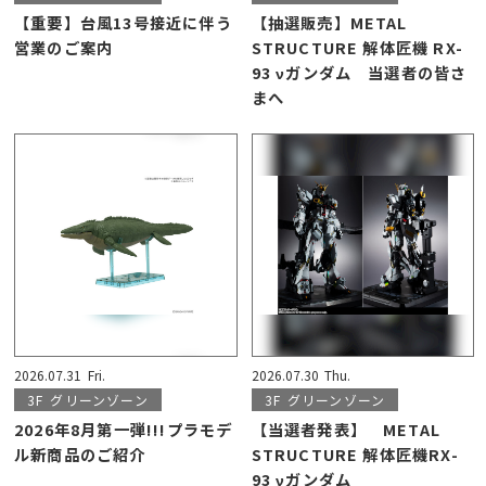
【重要】台風13号接近に伴う
【抽選販売】METAL
営業のご案内
STRUCTURE 解体匠機 RX-
93 νガンダム 当選者の皆さ
まへ
2026.07.31
Fri.
2026.07.30
Thu.
3F
グリーンゾーン
3F
グリーンゾーン
2026年8月第一弾!!!プラモデ
【当選者発表】 METAL
ル新商品のご紹介
STRUCTURE 解体匠機RX-
93 νガンダム