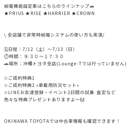
給電機能設定車はこちらのラインナップ🚗
★PRIUS ★RISE ★HARRIER ★CROWN
\ 全店舗で非常時給電システムの使い方も実演/
🗓日程：7/12（土）～7/13（日）
⏱時間：９:３０～１７:３０
🚗場所：沖縄トヨタ全店(Lounge-Tでは行っていません)
✩ご成約特典1
✩ご成約特典2 «車載用防災セット»
✩LINEお友達登録・イベント2日間の試乗·査定など
色々な特典プレゼントありますよ～🙌
OKINAWA TOYOTAでは中古車情報も確認できます！