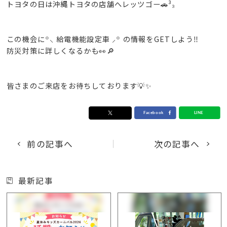
トヨタの日は沖縄トヨタの店舗へレッツゴー🚗³₃
この機会に꙳⸜ 給電機能設定車 ⸝꙳ の情報をGETしよう‼️
防災対策に詳しくなるかも👀🔎
皆さまのご来店をお待ちしております💡✨
前の記事へ
次の記事へ
最新記事