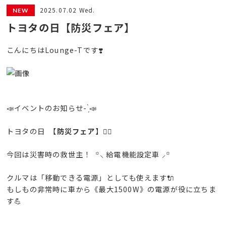
2025.07.02 Wed.
トヨタの日【防災フェア】
こんにちはLounge-Tです❣️
📣イベントのお知らせ- ̗̀📣
トヨタの日 【
防災フェア
】👷‍♂️
今回は災害時の救世主！ ꙳⸜ 給電機能設定車 ⸝꙳
クルマは「移動できる電源」としても使えます🔌
もしもの非常時に車から《最大1500W》の電源が役に立ちま
す💪