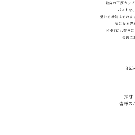
独自の下厚カップ
バストを
盛れる機能はそのま
気になる汗
ピタTにも響き
快適に
B6
採寸
皆様の