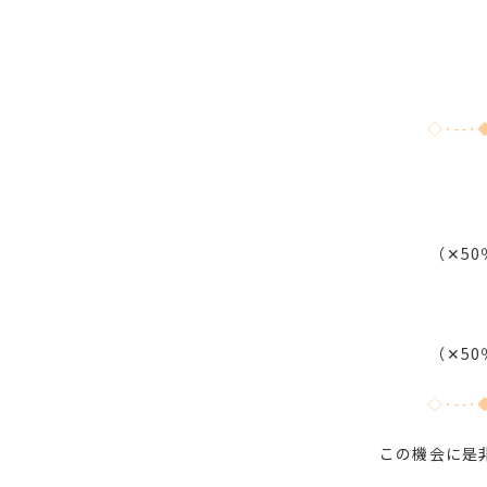
◇･--･
（✕5
（✕5
◇･--･
この機会に是非