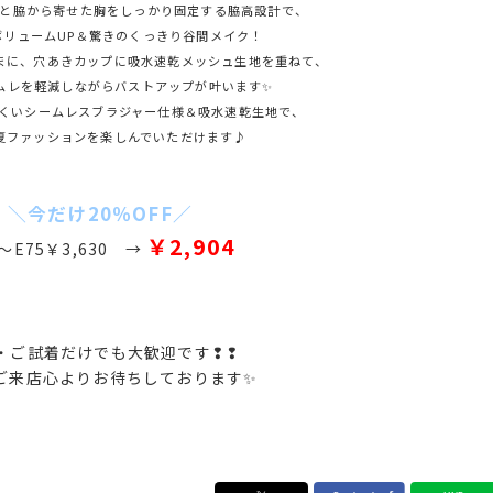
と脇から寄せた胸をしっかり固定する脇高設計で、
ボリュームUP＆驚きのくっきり谷間メイク！
まに、穴あきカップに吸水速乾メッシュ生地を重ねて、
ムレを軽減しながらバストアップが叶います✨
にくいシームレスブラジャー仕様＆吸水速乾生地で、
夏ファッションを楽しんでいただけます♪
＼今だけ20％OFF／
￥2,904
5～E75￥3,630 →
・ご試着だけでも大歓迎です❢❢
ご来店心よりお待ちしております✨