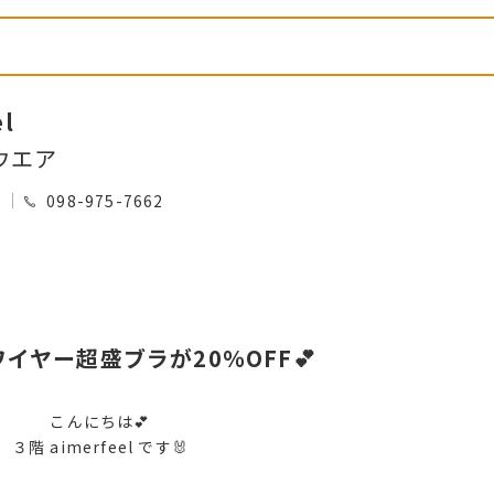
el
ウエア
0
098-975-7662
イヤー超盛ブラが20％OFF💕
こんにちは💕
３階 aimerfeel です🐰