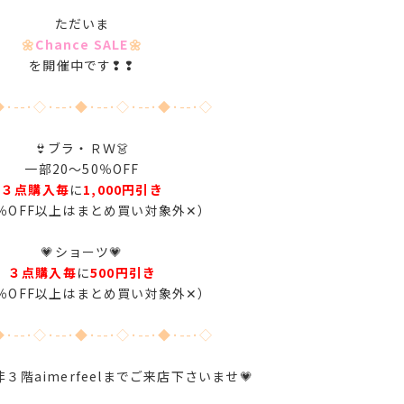
ただいま
🌼
Chance SALE
🌼
を開催中です❢❢
◆･--･◇･--･◆･--･◇･--･◆･--･◇
👙ブラ・ＲＷ👗
一部20～50％OFF
３点購入毎
に
1,000円引き
0％OFF以上はまとめ買い対象外✕）
💗ショーツ💗
３点購入毎
に
500円引き
0％OFF以上はまとめ買い対象外✕）
◆･--･◇･--･◆･--･◇･--･◆･--･◇
３階aimerfeelまでご来店下さいませ💗