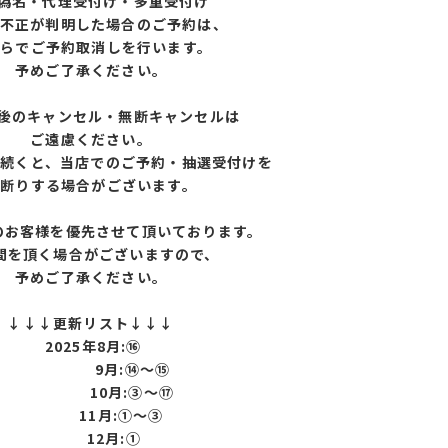
）偽名・代理受付け・多重受付け
不正が判明した場合のご予約は、
ちらでご予約取消しを行います。
予めご了承ください。
売後のキャンセル・無断キャンセルは
ご遠慮ください。
が続くと、当店でのご予約・抽選受付けを
お断りする場合がございます。
のお客様を優先させて頂いております。
間を頂く場合がございますので、
予めご了承ください。
↓↓↓更新リスト↓↓↓
2025年8月:⑯
9月:⑭～⑮
10月:③～⑰
11月:①～③
12月:①