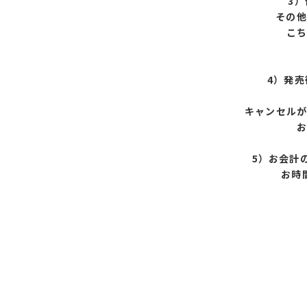
3
その他
こ
4）発
キャンセル
5）お会計
お時