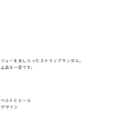
ビジューをあしらったストラップサンダル。
い上品な一足です。
プベルトとヒール
なデザイン