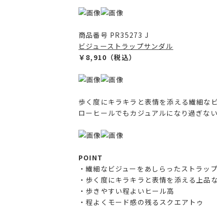
商品番号 PR35273 J
ビジューストラップサンダル
￥8,910（税込）
歩く度にキラキラと表情を添える繊細な
ローヒールでもカジュアルになり過ぎな
POINT
・繊細なビジューをあしらったストラッ
・歩く度にキラキラと表情を添える上品
・歩きやすい程よいヒール高
・程よくモード感の残るスクエアトゥ