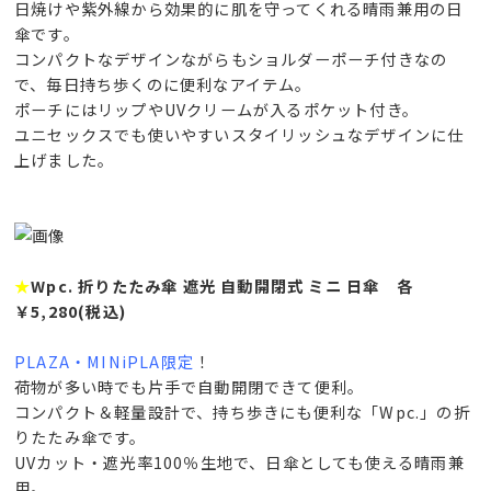
日焼けや紫外線から効果的に肌を守ってくれる晴雨兼用の日
傘です。
コンパクトなデザインながらもショルダーポーチ付きなの
で、毎日持ち歩くのに便利なアイテム。
ポーチにはリップやUVクリームが入るポケット付き。
ユニセックスでも使いやすいスタイリッシュなデザインに仕
上げました。
★
Wpc. 折りたたみ傘 遮光 自動開閉式 ミニ 日傘 各
￥5,280(税込)
PLAZA・MINiPLA限定
！
荷物が多い時でも片手で自動開閉できて便利。
コンパクト＆軽量設計で、持ち歩きにも便利な「Wpc.」の折
りたたみ傘です。
UVカット・遮光率100％生地で、日傘としても使える晴雨兼
用。