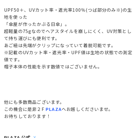
UPF50＋、UVカット率・遮光率100％(つば部分のみ※)の生
地を使った
「傘屋が作ったかぶる日傘」。
超軽量の75gなのでヘアスタイルを崩しにくく、UV対策とし
て持ち運びにも便利です。
あご紐は先端がクリップになっていて着脱可能です。
※記載のUVカット率・遮光率・UPF値は生地の状態での測定
値です。
帽子本体の性能を示す数値ではございません。
他にも多数商品ございます。
この機会に是非２F
PLAZA
へお越しくださいませ。
お待ちしております！
PLAZA 公式
X