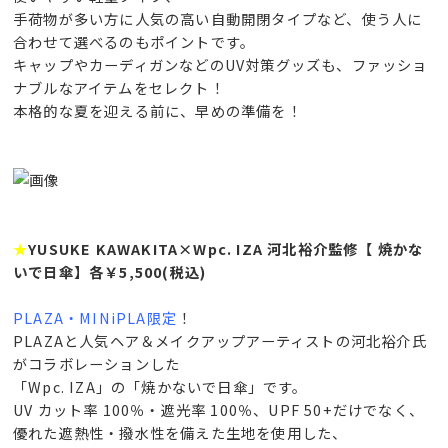
手荷物が多い方に人気の高い自動開閉タイプなど、使う人に
合わせて選べるのもポイントです。
キャップやカーディガンなどのUV対策グッズも、ファッショ
ナブルなアイテムをセレクト！
本格的な夏を迎える前に、早めの準備を！
★
YUSUKE KAWAKITA×Wpc. I
ZA 河北裕介監修【 焼かな
いで日傘】各￥5,500(税込)
PLAZA・MINiPLA限定
！
PLAZAと人気ヘア＆メイクアップアーティストの河北裕介氏
がコラボレーションした
「Wpc. IZA」の「焼かないで日傘」です。
UV カット率 100％・遮光率 100％、UPF 50+だけでなく、
優れた遮熱性・撥水性を備えた生地を使用した、