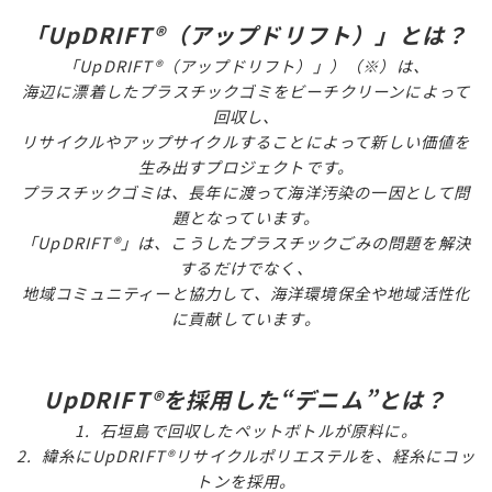
「UpDRIFT®（アップドリフト）」とは？
「UpDRIFT®（アップドリフト）」）（※）は、
海辺に漂着したプラスチックゴミをビーチクリーンによって
回収し、
リサイクルやアップサイクルすることによって新しい価値を
生み出すプロジェクトです。
プラスチックゴミは、長年に渡って海洋汚染の一因として問
題となっています。
「UpDRIFT®」は、こうしたプラスチックごみの問題を解決
するだけでなく、
地域コミュニティーと協力して、海洋環境保全や地域活性化
に貢献しています。
UpDRIFT®を採用した“デニム”とは？
1. 石垣島で回収したペットボトルが原料に。
2. 緯糸にUpDRIFT®リサイクルポリエステルを、経糸にコッ
トンを採用。