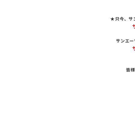
★只今、サ
サンエー
皆