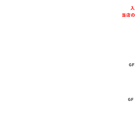
入
当店の
G
G