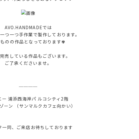
AVO.HANDMADEでは
が一つ一つ手作業で製作しております。
点ものの作品となっております✾
に完売している作品もございます。
ご了承くださいませ。
＿＿＿＿
エー 浦添西海岸パ ルコシティ2階
ゾーン （サンマルクカフェ向かい）
フ一同、ご来店お待ちしております