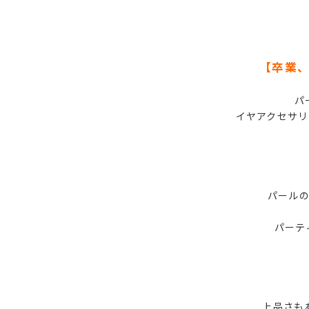
【卒業
パ
イヤアクセサ
パール
パーテ
上品さも