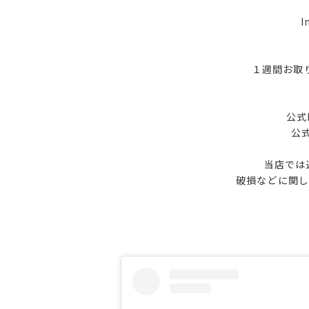
I
１週間お取り
公式
公
当店では
破損などに関