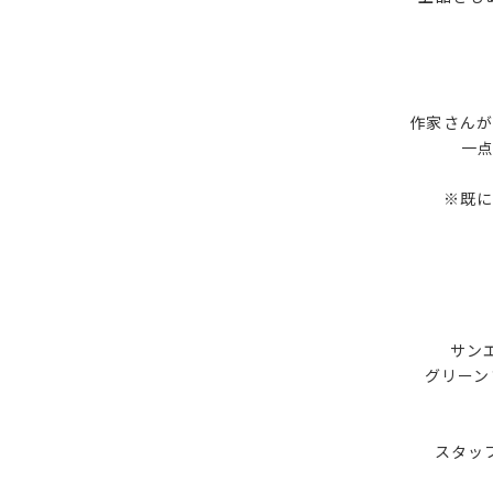
作家さん
一
※既
サン
グリーン
スタッ