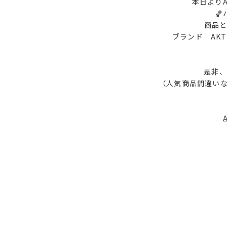
本日よりAT

商品と
ブランド AKTR
是非、こ
（人気商品間違いな