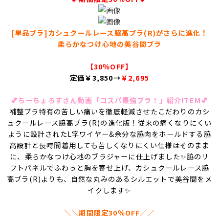
[単品ブラ]カシュクールレース脇高ブラ(R)がさらに進化！
柔らかなつけ心地の美谷間ブラ
【30％OFF】
定価￥3,850→
￥2,695
💕ちーちょろすさん動画「コスパ最強ブラ！」紹介ITEM💕
補整ブラ特有の苦しい痛いを徹底軽減させたこだわりのカシ
ュクールレース脇高ブラ(R)の進化版！従来の痛くなりにくい
ように設計されたL字ワイヤー&余分な脇肉をホールドする脇
高設計と長時間着用しても苦しくなりにくい仕様はそのまま
に、柔らかなつけ心地のブラジャーに仕上げました✨脇のリ
フトパネルでふわっと胸を寄せ上げ、カシュクールレース脇
高ブラ(R)よりも、自然な丸みのあるシルエットで美谷間をメ
イクします✨
＼＼期間限定30％OFF／／