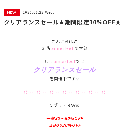
2025.01.22 Wed.
クリアランスセール★期間限定30％OFF★
こんにちは💕
３階
aimerfeel
です🐰
只今
aimerfeel
では
クリアランスセール
を開催中です✨
ꔫ･--･ꔫ･--･ꔫ･--･ꔫ･--･ꔫ･--･ꔫ･--･ꔫ
👙ブラ・ＲＷ👗
一部30～50％OFF
２BUY20％OFF