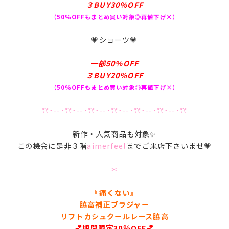
３BUY30％OFF
（50％OFFもまとめ買い対象◎再値下げ×）
💗ショーツ💗
一部50％OFF
３BUY20％OFF
（50％OFFもまとめ買い対象◎再値下げ×）
ꔫ･--･ꔫ･--･ꔫ･--･ꔫ･--･ꔫ･--･ꔫ･--･ꔫ
新作・人気商品も対象✨
この機会に是非３階
aimerfeel
までご来店下さいませ💗
＊
『痛くない』
脇高補正ブラジャー
リフトカシュクールレース脇高
💕期間限定30％OFF💕