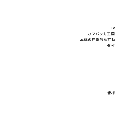
T
カマバッカ王国
本体の圧倒的な可
ダイ
皆