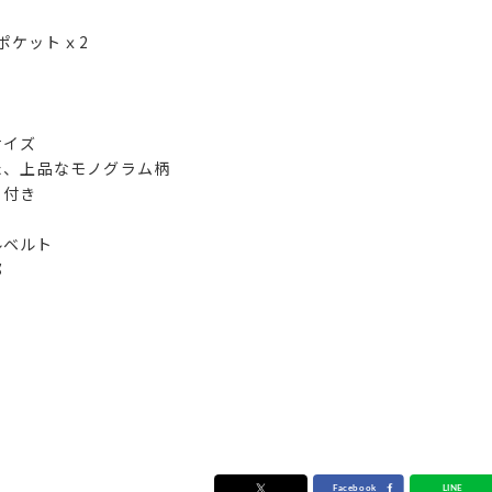
ポケットｘ2
サイズ
た、上品なモノグラム柄
ト付き
ルベルト
部