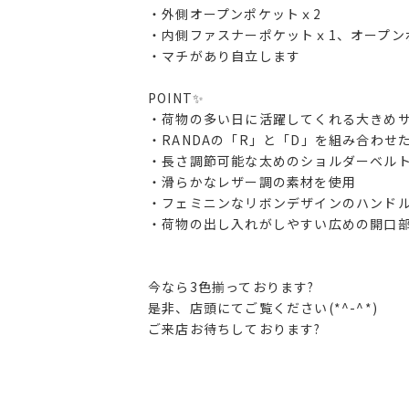
・外側オープンポケットｘ2
・内側ファスナーポケットｘ1、オープン
・マチがあり自立します
POINT✨
・荷物の多い日に活躍してくれる大きめ
・RANDAの「R」と「D」を組み合わせ
・長さ調節可能な太めのショルダーベル
・滑らかなレザー調の素材を使用
・フェミニンなリボンデザインのハンド
・荷物の出し入れがしやすい広めの開口
今なら3色揃っております?
是非、店頭にてご覧ください(*^-^*)
ご来店お待ちしております?