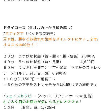
ドライコース（タオルの上から揉み解し）
?
ボディケア
（ベッドでの施術）
肩や首、腰などお疲れの箇所をダイレクトにケアします。
オススメは60分！！
２０分 うつ伏せ状態（首～腰 or 腰～足裏）2,300円
４０分 うつ伏せ状態（首～足裏） 4,600円
６０分 うつぶせ＋仰向け（首～足裏 下半身のストレッ
チ デコルテ、肩、首、頭）6,900円
⭐１０分(1,150円）～延長ＯＫ
※６０分の下半身ストレッチからは仰向けでの施術です
?
フェイスセラピー
（ベッド、リクライナーでの施術）
むくみや目のお疲れが気になる方にオススメ！
１５分 （お顔、頭）1,725円