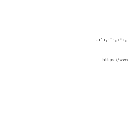
-+ﾟ+｡･ﾟ･｡+*+
https://www