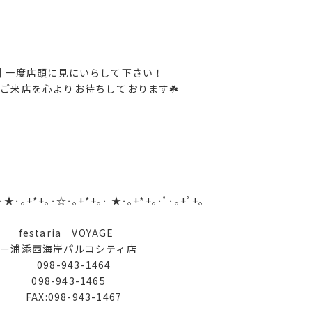
度店頭に見にいらして下さい！
来店を心よりお待ちしております☘️
｡･★･｡+*+｡･☆･｡+*+｡･ ★･｡+*+｡･ﾟ･｡+ﾟ+｡
festaria VOYAGE
エー浦添西海岸パルコシティ店
098-943-1464
098-943-1465
FAX:098-943-1467