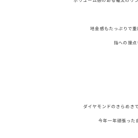
ボリューム感のある幅太のリ
地金感もたっぷりで重厚
指への接点
ダイヤモンドのきらめき
今年一年頑張った