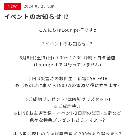
2024.05.26 Sun.
イベントのお知らせ⋆͛?
こんにちはLounge-Tです❣️
?イベントのお知らせ- ̗̀?
6月8日(土)9(日) 9:30～17:30 沖縄トヨタ全店
(Lounge-Tでは行っていません)
今回は災害時の救世主！給電CAR FAIR
もしもの時に車から1500Wの電源が役に立ちます?
✩ご成約プレゼント?は防災グッズセット❗️
✩ご成約特典
✩LINEお友達登録・イベント2日間の試乗·査定など
色々な特典プレゼントありますよ～?
中古車お探しの方は総展示数 約200台より選べます?