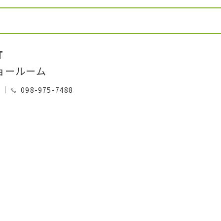
T
ョールーム
0
098-975-7488