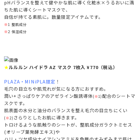
pHバランスを整えて健やかな肌に導く化粧水×うるおいに満
ちた肌に導くシートマスクで、
自信が持てる素肌に。数量限定アイテムです。
※
1 整肌成分
※
2 保湿成分
★
ルルルン ハイドラ AZ マスク 7枚入 ¥770（税込）
PLAZA・MINiPLA限定
！
毛穴の目立ちや肌荒れが気になる方におすすめ。
潤い+さっぱりケアのアゼライン酸誘導体
配合のシートマ
(
※
1)
スクです。
肌表面の水分と油分のバランスを整え毛穴の目立ちにくい
さらりとしたお肌に導きます。
(
※
2)
トロけるような肌触りのシートが、整肌成分ガラクトミセス
(オリーブ葉発酵エキス)や
ハリ・ツヤ成分ナイアシンアミドを角層のすみずみまで届け