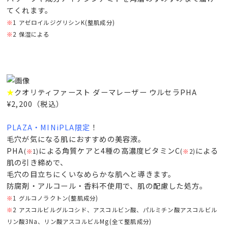
てくれます。
※
1 アゼロイルジグリシンK(整肌成分)
※
2 保湿による
★
クオリティファースト ダーマレーザー ウルセラPHA
¥2,200（税込）
PLAZA・MINiPLA限定
！
毛穴が気になる肌におすすめの美容液。
PHA
による角質ケアと4種の高濃度ビタミンC
による
(
※
1)
(
※
2)
肌の引き締めで、
毛穴の目立ちにくいなめらかな肌へと導きます。
防腐剤・アルコール・香料不使用で、肌の配慮した処方。
※
1 グルコノラクトン(整肌成分)
※
2 アスコルビルグルコシド、アスコルビン酸、パルミチン酸アスコルビル
リン酸3Na、リン酸アスコルビルMg(全て整肌成分)