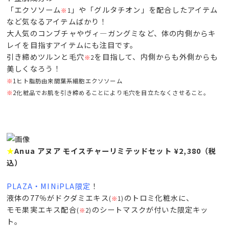
「エクソソーム
」や「グルタチオン」を配合したアイテム
※
1
など気なるアイテムばかり！
大人気のコンブチャやヴィ―ガングミなど、体の内側からキ
レイを目指すアイテムにも注目です。
引き締めツルンと毛穴
を目指して、内側からも外側からも
※
2
美しくなろう！
※
1ヒト脂肪由来間葉系細胞エクソソーム
※
2化粧品でお肌を引き締めることにより毛穴を目立たなくさせること。
★
Anua アヌア モイスチャーリミテッドセット ¥2,380（税
込）
PLAZA・MINiPLA限定
！
液体の77％がドクダミエキス
のトロミ化粧水に、
(
※
1)
モモ果実エキス配合
のシートマスクが付いた限定キッ
(
※
2)
ト。