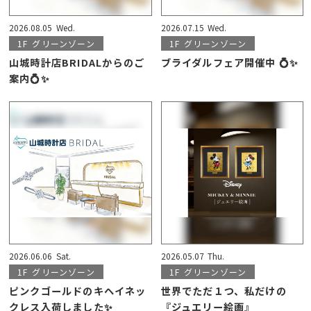
2026.08.05
Wed.
2026.07.15
Wed.
1F
グリーンゾーン
1F
グリーンゾーン
山城時計店BRIDALからのご
ブライダルフェア開催中 💍✨
案内💍✨
2026.06.06
Sat.
2026.05.07
Thu.
1F
グリーンゾーン
1F
グリーンゾーン
ピンクゴールドのキヘイネッ
世界でただ１つ、私だけの
クレス入荷しました✨
『ジュエリー絵画』