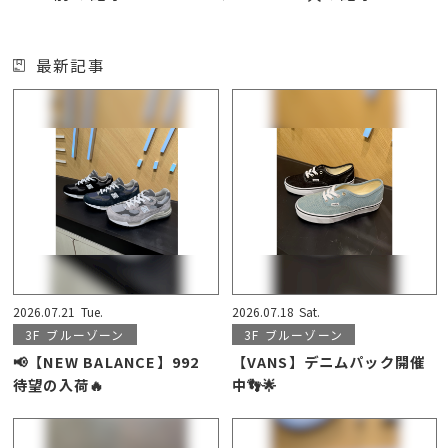
最新記事
2026.07.21
Tue.
2026.07.18
Sat.
3F
ブルーゾーン
3F
ブルーゾーン
📢【NEW BALANCE】992
【VANS】デニムパック開催
待望の入荷🔥
中👣🌟