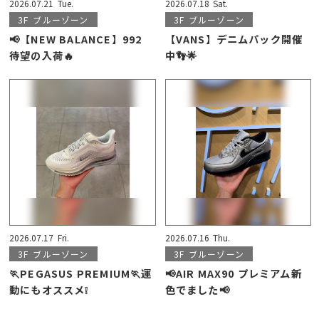
2026.07.21
Tue.
2026.07.18
Sat.
3F
ブルーゾーン
3F
ブルーゾーン
📢【NEW BALANCE】992
【VANS】デニムパック開催
待望の入荷🔥
中👣🌟
2026.07.17
Fri.
2026.07.16
Thu.
3F
ブルーゾーン
3F
ブルーゾーン
🏃PEGASUS PREMIUM🏃運
📢AIR MAX90 プレミアム新
動にもオススメ❕
色でました📢