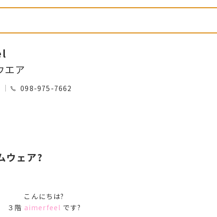
el
ウエア
0
098-975-7662
ムウェア?
こんにちは?
３階
aimerfeel
です?