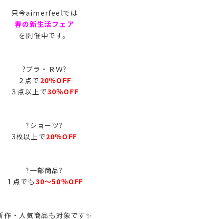
只今aimerfeelでは
春の新生活フェア
を開催中です。
?ブラ・ＲＷ?
２点で
20％OFF
３点以上で
30％OFF
?ショーツ?
3枚以上で
20％OFF
?一部商品?
１点でも
30～50％OFF
新作・人気商品も対象です✨