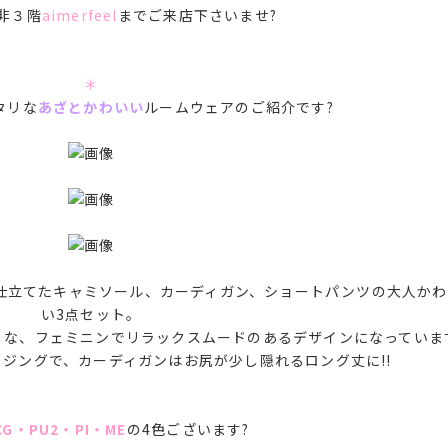
非３階
aimerfeel
までご来店下さいませ?
＊
タリな
あざとかわいい
ルームウェアのご紹介です?
仕立てたキャミソール、カーディガン、ショートパンツの大人かわ
い3点セット。
りな、フェミニンでリラックスムードのあるデザインになっていま
ジングで、カーディガンはお尻が少し隠れるロング丈に!!
CG・PU2・PI・ME
の4色ございます?