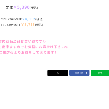
5,390
定価
￥
(税込)
4,312
２BUY20％OFF
￥
(税込)
￥3,77
3
3BUY30％OFF
(税込)
店内商品全品お買い得です✨
も出来ますのでお気軽にお声掛け下さい✨
ご来店心よりお待ちしております?