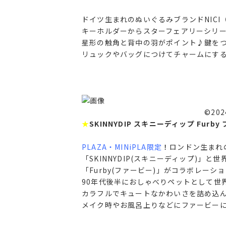
ドイツ生まれのぬいぐるみブランドNICI
キーホルダーからスターフェアリーシリ
星形の触角と背中の羽がポイント♪鍵を
リュックやバッグにつけてチャームにす
©2024 Hasb
★
SKINNYDIP スキニーディップ Furb
PLAZA・MINiPLA限定
！
ロンドン生まれ
「SKINNYDIP(スキニーディップ)」と
「Furby(ファービー)」がコラボレーシ
90年代後半におしゃべりペットとして世
カラフルでキュートなかわいさを詰め込
メイク時やお風呂上りなどにファービー