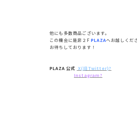
他にも多数商品ございます。
この機会に是非２F
PLAZA
へお越しくだ
お待ちしております！
PLAZA 公式
X(旧Twitter)?
Instagram?