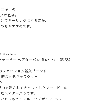
（ニキ）の
ーズが登場。
つけてキーリングにするほか、
るのもおすすめです。
ro.
y ファービー ヘアターバン 各¥2,200（税込）
のファッション雑貨ブランド
世界的な人気キャラクター
ョン！
界中で愛されて大ヒットしたファービーの
んだヘアターバンです。
になれちゃう！？楽しいデザインです。