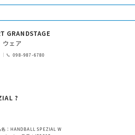
RT GRANDSTAGE
・ウェア
0
098-987-6780
IAL ?
名：HANDBALL SPEZIAL W