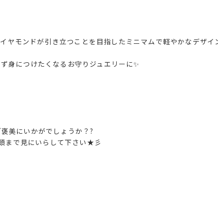
star ダイヤモンドが引き立つことを目指したミニマムで軽やかなデザイ
さず身につけたくなるお守りジュエリーに✨
褒美にいかがでしょうか？?
是非店頭まで見にいらして下さい★彡