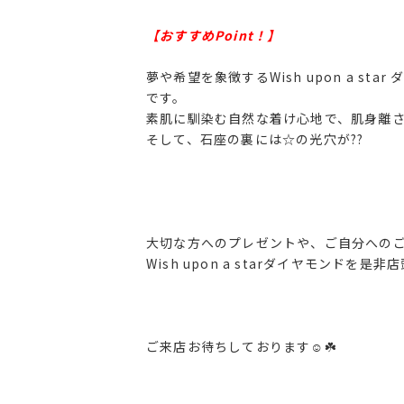
【おすすめPoint！】
夢や希望を象徴するWish upon a 
です。
素肌に馴染む自然な着け心地で、肌身離
そして、石座の裏には☆の光穴が??
大切な方へのプレゼントや、ご自分へのご
Wish upon a starダイヤモンドを
ご来店お待ちしております☺️☘️