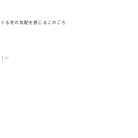
てくる冬の気配を感じるこのごろ
す！✨