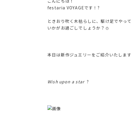
こんにちは！
festaria VOYAGEです！?
ときおり吹く木枯らしに、駆け足でやっ
いかがお過ごしでしょうか？⛄️
本日は新作ジュエリーをご紹介いたしま
Wish upon a star
?