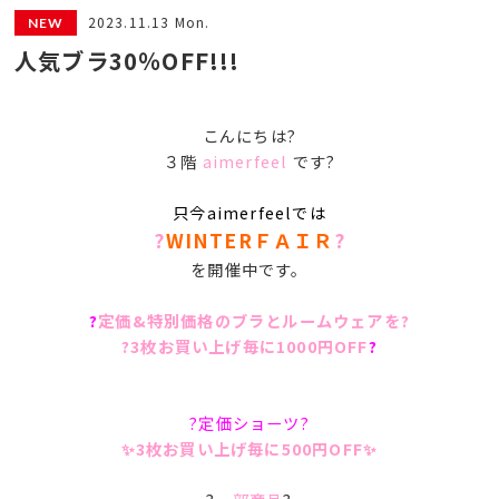
2023.11.13 Mon.
人気ブラ30％OFF!!!
こんにちは?
３階
aimerfeel
です?
只今aimerfeelでは
?
WINTERＦＡＩＲ
?
を開催中です。
?
定価&特別価格のブラとルームウェアを?
?3枚お買い上げ毎に1000円OFF
?
?定価ショーツ?
✨3枚お買い上げ毎に500円OFF✨