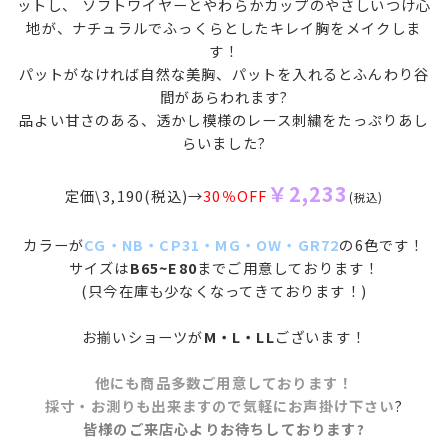
ットし、 ソフトワイヤーとやわらかカップのやさしいつけ心
地が、ナチュラルでふっくらとしたキレイ胸をメイクしま
す！
パットがなければ自然な美胸、パットを入れるとふんわり谷
間があらわれます?
品よい甘さのある、透かし模様のレース刺繍をたっぷりあし
らいました?
￥2,233
定価\3,190(税込)→
30％OFF
(税込)
カラーが
CG・NB・CP31・MG・OW・GR72
の6色です！
サイズは
B65~E80
までご用意しております！
(只今在庫も少なくなってきております！)
お揃いショーツが
M・L・LL
ございます！
他にも商品多数ご用意しております！
採寸・お測りも出来ますので気軽にお声掛け下さい
?
皆様のご来店心よりお待ちしております?