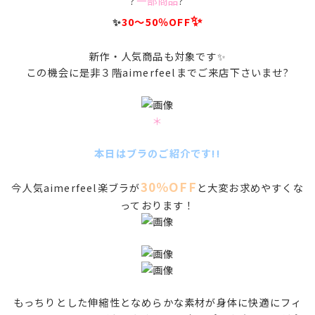
?
一部商品
?
✨
✨
30～50％OFF
新作・人気商品も対象です✨
この機会に是非３階aimerfeelまでご来店下さいませ?
＊
本日はブラのご紹介です!!
30％OFF
今人気aimerfeel楽ブラが
と大変お求めやすくな
っております！
もっちりとした伸縮性となめらかな素材が身体に快適にフィ