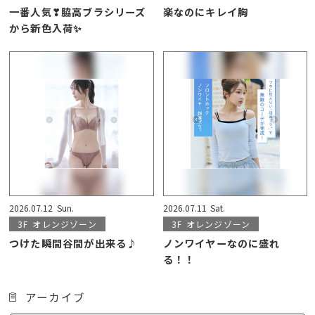
一番人気❣脇高ブラシリーズ
楽なのにキレイ胸
から新色入荷✨
2026.07.12
Sun.
2026.07.11
Sat.
3F
オレンジゾーン
3F
オレンジゾーン
つけた瞬間谷間が出来る♪
ノンワイヤーなのに盛れ
る！！
アーカイブ