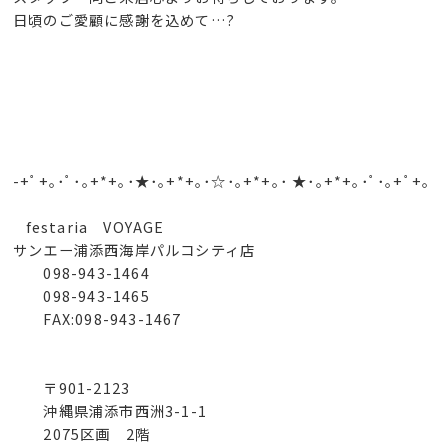
日頃のご愛顧に感謝を込めて…?
-+ﾟ+｡･ﾟ･｡+*+｡･★･｡+*+｡･☆･｡+*+｡･ ★･｡+*+｡･ﾟ･｡+ﾟ+｡
festaria VOYAGE
サンエー浦添西海岸パルコシティ店
098-943-1464
098-943-1465
FAX:098-943-1467
〒901-2123
沖縄県浦添市西洲3-1-1
2075区画 2階