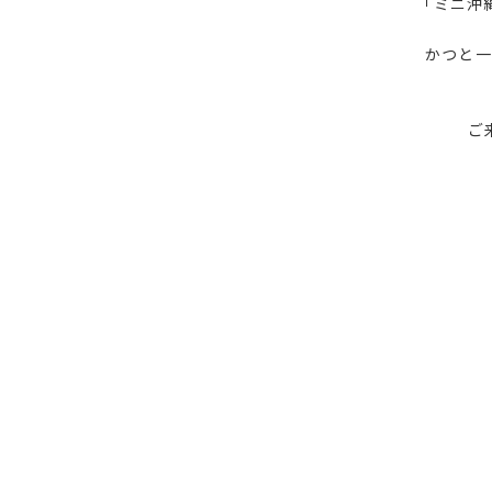
「ミニ沖
かつと一
ご