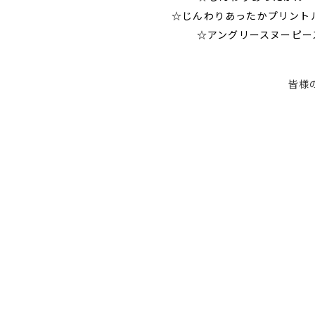
☆じんわりあったかプリントル
☆アングリースヌーピース
皆様