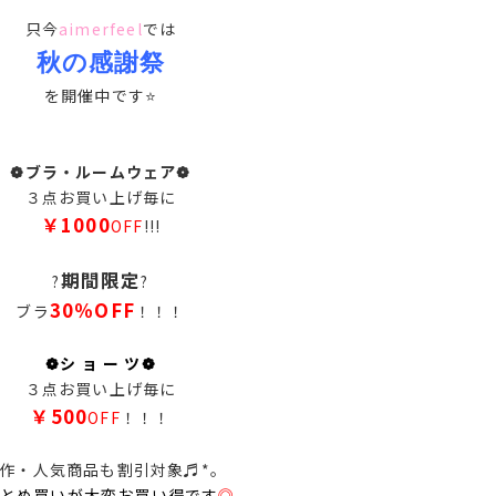
只今
aimerfeel
では
秋の感謝祭
を開催中です⭐
❁ブラ・ルームウェア❁
３点お買い上げ毎に
￥1000
OFF
!!!
期間限定
?
?
30％OFF
ブラ
！！！
❁シ ョ ー ツ❁
３点お買い上げ毎に
￥500
OFF
！！！
作・人気商品も割引対象♬*｡
とめ買いが大変お買い得です
◎