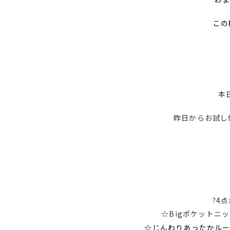
この
本
昨日からお試し
?4
☆Bigポケットニッ
☆じんわりあったかルー