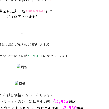
機会に是非３階
aimerfeel
まで
ご来店下さいませ?
＊
日はお試し価格のご案内です♬
価格で一部RWが
20％OFF
になっています‼
点がお試し価格になっております?
\3,432
トカーディガン 定価￥4,290→
(税込)
\3,960
ムウェア上下セット 定価￥4,950→
(税込)