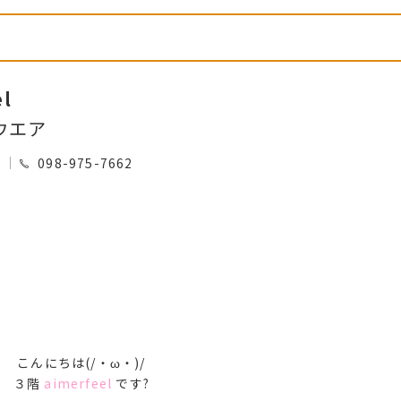
el
ウエア
0
098-975-7662
こんにちは(/・ω・)/
３階
aimerfeel
です?