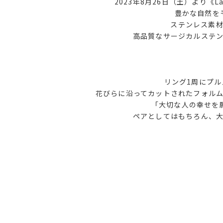
2023年8月26日（土）より《
豊かな自然を
ステンレス素材で
高品質なサージカルステ
リング1周にプ
花びらに沿ってカットされたフォル
「大切な人の幸せを
ペアとしてはもちろん、