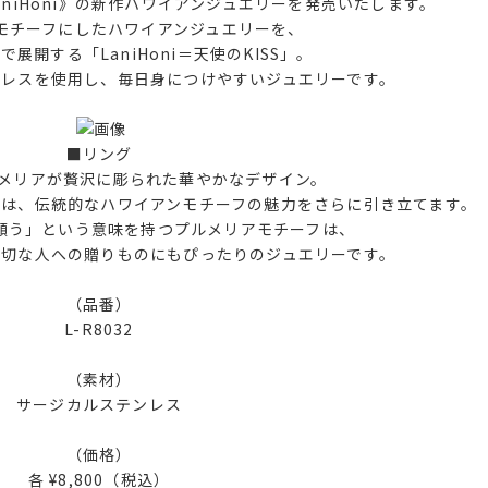
LaniHoni》の新作ハワイアンジュエリーを発売いたします。
モチーフにしたハワイアンジュエリーを、
展開する「LaniHoni＝天使のKISS」。
ンレスを使用し、毎日身につけやすいジュエリーです。
■リング
ルメリアが贅沢に彫られた華やかなデザイン。
ムは、伝統的なハワイアンモチーフの魅力をさらに引き立てます。
願う」という意味を持つプルメリアモチーフは、
大切な人への贈りものにもぴったりのジュエリーです。
（品番）
L-R8032
（素材）
サージカルステンレス
（価格）
各 ¥8,800（税込）