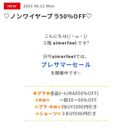
2023.06.12 Mon.
♡ノンワイヤーブラ50%OFF♡
こんにちは(/・ω・)/
３階
aimerfeel
です?
只今
aimerfeel
では、
プレサマーセール
を開催中です✨
ー・ー・ー・ー・ー・ー・ー・ー・ー・ー
❁
ブラ
❁
全品ｾｰﾙ(MAX50％OFF)
❁
RW
❁
一部30～50％OFF
❁
ブラ･RW
❁
3BUY1000円引き
❁
ショーツ
❁
３BUY500円引き
ー・ー・ー・ー・ー・ー・ー・ー・ー・ー