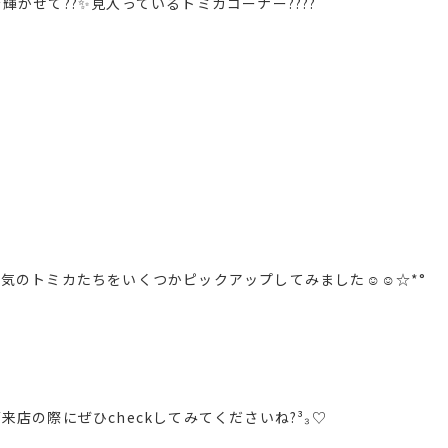
かせて??✨見入っているトミカコーナー????
のトミカたちをいくつかピックアップしてみました☺︎☺︎☆*°
店の際にぜひcheckしてみてくださいね?³₃♡