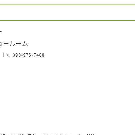
T
ョールーム
0
098-975-7488