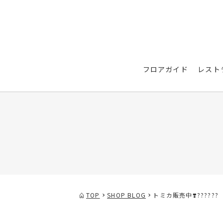
フロアガイド
レスト
TOP
SHOP BLOG
トミカ販売中❣️????‪??