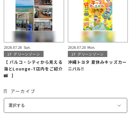
2026.07.26
Sun.
2026.07.20
Mon.
1F
グリーンゾーン
1F
グリーンゾーン
【 パルコ・シティから見える
沖縄トヨタ 夏休みキッズカー
海とLounge-T店内をご紹介
ニバル‼️
📸⠀】
アーカイブ