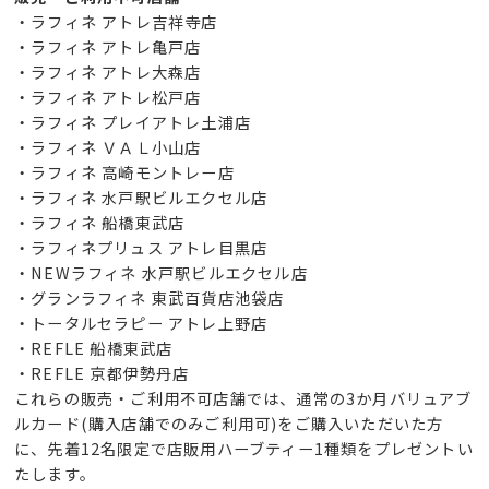
・ラフィネ アトレ吉祥寺店
・ラフィネ アトレ亀戸店
・ラフィネ アトレ大森店
・ラフィネ アトレ松戸店
・ラフィネ プレイアトレ土浦店
・ラフィネ ＶＡＬ小山店
・ラフィネ 高崎モントレー店
・ラフィネ 水戸駅ビルエクセル店
・ラフィネ 船橋東武店
・ラフィネプリュス アトレ目黒店
・NEWラフィネ 水戸駅ビルエクセル店
・グランラフィネ 東武百貨店池袋店
・トータルセラピー アトレ上野店
・REFLE 船橋東武店
・REFLE 京都伊勢丹店
これらの販売・ご利用不可店舗では、通常の3か月バリュアブ
ルカード(購入店舗でのみご利用可)をご購入いただいた方
に、先着12名限定で店販用ハーブティー1種類をプレゼントい
たします。