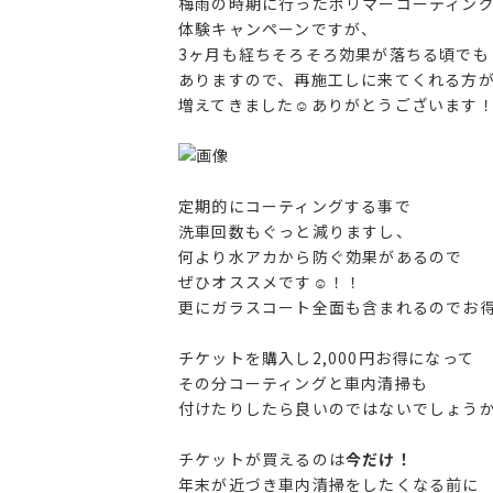
梅雨の時期に行ったポリマーコーティン
体験キャンペーンですが、
3ヶ月も経ちそろそろ効果が落ちる頃でも
ありますので、再施工しに来てくれる方
増えてきました☺️ありがとうございます
定期的にコーティングする事で
洗車回数もぐっと減りますし、
何より水アカから防ぐ効果があるので
ぜひオススメです☺️！！
更にガラスコート全面も含まれるのでお
チケットを購入し2,000円お得になって
その分コーティングと車内清掃も
付けたりしたら良いのではないでしょうか
チケットが買えるのは
今だけ！
年末が近づき車内清掃をしたくなる前に