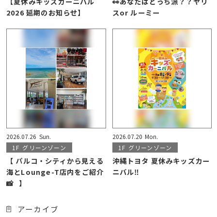
【夏休みキッズカーニバル
👀あなたはどっち派？？ヤリ
2026 延期のお知らせ】
スor ルーミー
2026.07.26
Sun.
2026.07.20
Mon.
1F
グリーンゾーン
1F
グリーンゾーン
【 パルコ・シティから見える
沖縄トヨタ 夏休みキッズカー
海とLounge-T店内をご紹介
ニバル‼️
📸⠀】
アーカイブ