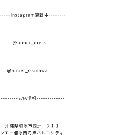
------instagram更新中--------
@aimer_dress
@aimer_okinawa
----------お店情報-------------
沖縄県浦添市西洲 3-1-1
ンエー浦添西海岸パルコシティ