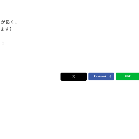
性が良く、
ます?
！！