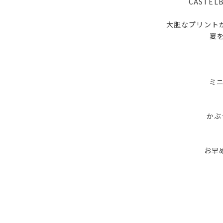
CASTE
大胆なプリント
夏
ミニ
かぶ
お早