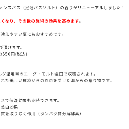
ァンスバス（足浴バスソルト）の香りがリニューアルしました！
良くなり、その後の施術の効果を高めます
。
！
が冷えやすい夏にもおすすめです。
び頂けます。
550円(税込)
ルグ湿地帯のエーグ・モルト塩田で収穫されます。
まれた美しい環境からの恩恵を受けた海からの贈り物です。
キスで保湿効果も期待できます。
・美白効果
角質を取り除く作用（タンパク質分解酵素）
制