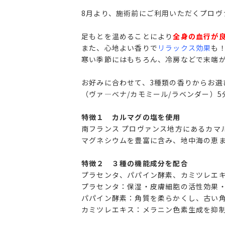
8月より、施術前にご利用いただくプロヴ
足もとを温めることにより
全身の血行が
また、心地よい香りで
リラックス効果
も
寒い季節にはもちろん、冷房などで末端
お好みに合わせて、3種類の香りからお選
（ヴァ―べナ/カモミール/ラベンダー）5分
特徴１ カルマグの塩を使用
南フランス プロヴァンス地方にあるカマ
マグネシウムを豊富に含み、地中海の恵
特徴２ ３種の機能成分を配合
プラセンタ、パパイン酵素、カミツレエ
プラセンタ：保湿・皮膚細胞の活性効果
パパイン酵素：角質を柔らかくし、古い
カミツレエキス：メラニン色素生成を抑