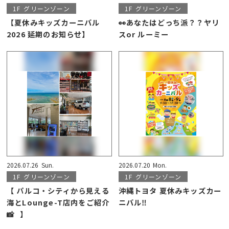
1F
グリーンゾーン
1F
グリーンゾーン
【夏休みキッズカーニバル
👀あなたはどっち派？？ヤリ
2026 延期のお知らせ】
スor ルーミー
2026.07.26
Sun.
2026.07.20
Mon.
1F
グリーンゾーン
1F
グリーンゾーン
【 パルコ・シティから見える
沖縄トヨタ 夏休みキッズカー
海とLounge-T店内をご紹介
ニバル‼️
📸⠀】