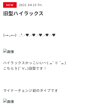
2021.04.23 Fri.
旧型ハイラックス
(⑅•ᴗ•⑅)◜..°.･♥.･♥.･♥.･♥.･♥
ハイラックスかっこいい〜( ⑉¯ ꇴ ¯⑉ )
こちら☝︎(ﾟ∀｡)旧型です！
マイナーチェンジ前のタイプです