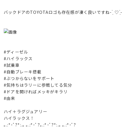
バックドアのTOYOTAロゴも存在感が凄く良いですね- ̗̀ ♡ ̖́-
#ディーゼル
#ハイラックス
#試乗車
#自動ブレーキ搭載
#ぶつからないをサポート
#気持ちはラリーに参戦してる気分
#ドアを開ければメッキがキラリ
#由来
ハイ＋ラグジュアリー
ハイラックス！
｡.:*･ﾟ?*:.｡ ｡.:*･ﾟ?｡.:*･ﾟ?*:.｡ ｡.:*･ﾟ?