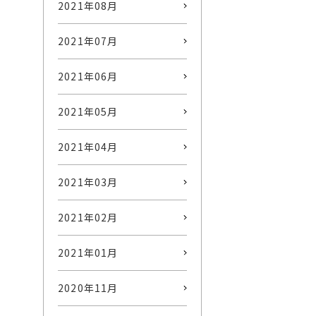
2021年08月
2021年07月
2021年06月
2021年05月
2021年04月
2021年03月
2021年02月
2021年01月
2020年11月