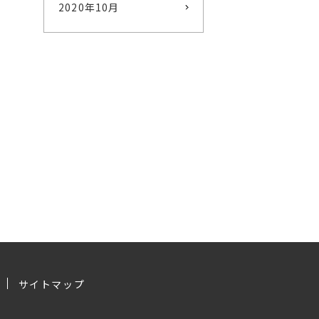
2020年10月
サイトマップ