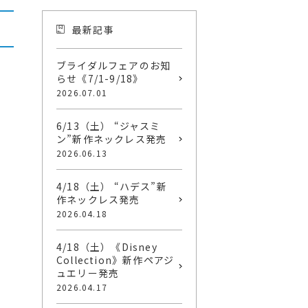
最新記事
ブライダルフェアのお知
らせ《7/1-9/18》
2026.07.01
6/13（土） “ジャスミ
ン”新作ネックレス発売
2026.06.13
4/18（土） “ハデス”新
作ネックレス発売
2026.04.18
4/18（土）《Disney
Collection》新作ペアジ
ュエリー発売
2026.04.17