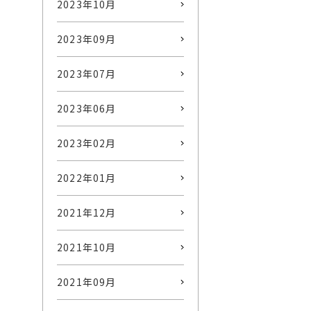
2023年10月
2023年09月
2023年07月
2023年06月
2023年02月
2022年01月
2021年12月
2021年10月
2021年09月