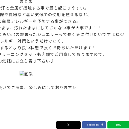
まとめ
ーは汗と金属が接触する事で最も起こりやすい。
る際や夏場など暑い気候での使用を控えるなど、
で金属アレルギーを予防する事ができる。
いたまま、汚れたままにしておかない事が大事です！！
た思い出の詰まったジュエリーって長く身に付けたいですよね♡
レルギー対策というだけでなく、
するとより良い状態で長くお持ちいただけます！
るクリーニングセットも店頭でご用意しておりますので、
お気軽にお立ち寄り下さい♪
会いできる事、楽しみにしております✨