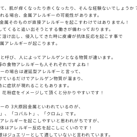
いて、肌が痒くなったり赤くなったり、そんな経験ないでしょうか
れる場合、金属アレルギーの可能性があります。
も金属そのものが直接アレルギーを起こすわけではありません！
してくると追い出そうとする働きが備わっております。
て溶け出し、侵入してきた時に皮膚が抗体反応を起こす事で
金属アレルギーが起こります。
ンと呼び、人によってアレルゲンとなる物質が違います。
等の食物アレルギーも人それぞれですよね！
ギーの場合は遅延型アレルギーと言って、
けているだけでアレルゲン物質が溜まり、
急に症状が現れることもあります。
、花粉症をイメージして頂くと分かりやすいです！
ーの 3大原因金属といわれているのが、
ル」、「コバルト」、「クロム」です。
アレルギーを起こしやすいと思われがちですが、
体はアレルギー反応を起こしにくいのです！
銀はジュエリーとして適していないと言われています。