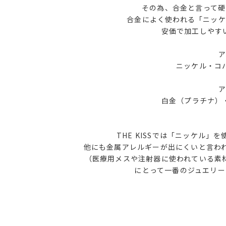
その為、合金と言って硬
合金によく使われる「ニッ
安価で加工しやす
ア
ニッケル・コ
ア
白金（プラチナ）・
THE KISSでは「ニッケル
他にも金属アレルギーが出にくいと言われて
（医療用メスや注射器に使われている素
にとって一番のジュエリ