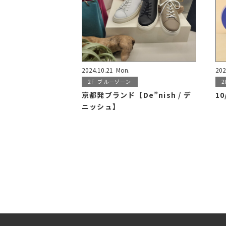
2024.10.21
Mon.
202
2F
ブルーゾーン
2
京都発ブランド【De”nish / デ
1
ニッシュ】