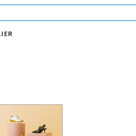
IER
0