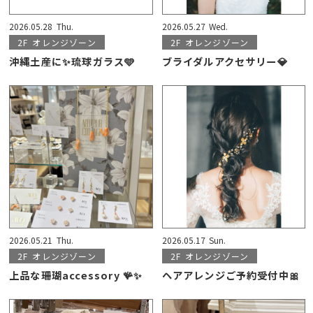
2026.05.28
Thu.
2026.05.27
Wed.
2F
オレンジゾーン
2F
オレンジゾーン
沖縄土産に✨琉球ガラス🩵
ブライダルアクセサリー💎
2026.05.21
Thu.
2026.05.17
Sun.
2F
オレンジゾーン
2F
オレンジゾーン
上品な珊瑚accessory 🪸✨
ヘアアレンジご予約受付中🎀