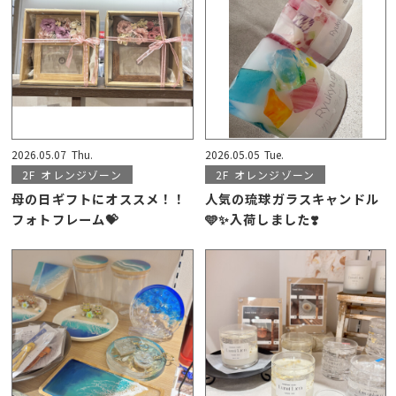
2026.05.07
Thu.
2026.05.05
Tue.
2F
オレンジゾーン
2F
オレンジゾーン
母の日ギフトにオススメ！！
人気の琉球ガラスキャンドル
フォトフレーム💝
🩵✨入荷しました❣️