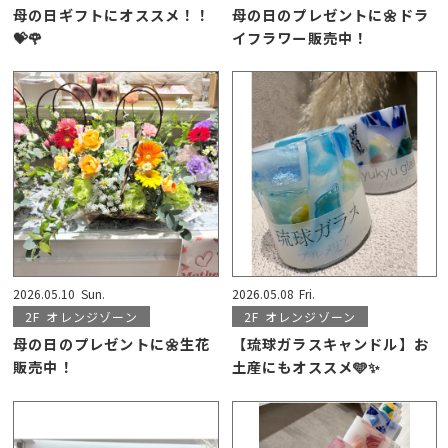
母の日ギフトにオススメ！！
母の日のプレゼントに🌼ドラ
💝🌹
イフラワー販売中！
2026.05.10
Sun.
2026.05.08
Fri.
2F
オレンジゾーン
2F
オレンジゾーン
母の日のプレゼントに🌼生花
【琉球ガラスキャンドル】お
販売中！
土産にもオススメ🩵✨