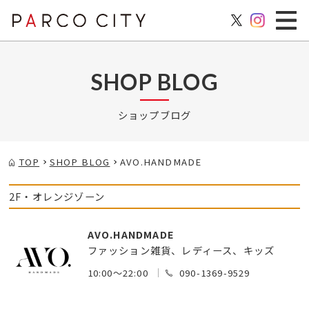
SHOP BLOG
ショップブログ
TOP
SHOP BLOG
AVO.HANDMADE
2F・オレンジゾーン
AVO.HANDMADE
ファッション雑貨、レディース、キッズ
10:00～22:00
090-1369-9529