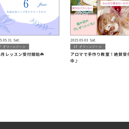
5.05.31
Sat.
2025.05.03
Sat.
F
グリーンゾーン
1F
グリーンゾーン
️6月レッスン受付開始☘️
アロマで手作り教室！絶賛受
中♪