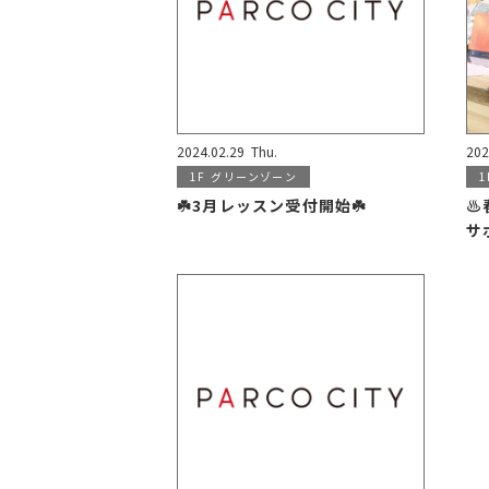
2024.02.29
Thu.
202
1F
グリーンゾーン
1
☘️3月レッスン受付開始☘️
♨
サ