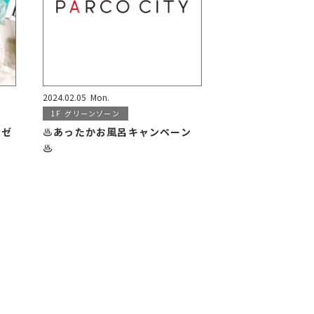
2024.02.05
Mon.
1F
グリーンゾーン
レゼ
♨️あったかお風呂キャンペーン
♨️