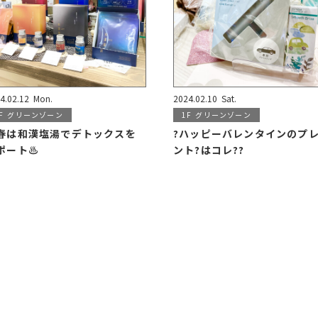
4.02.12
Mon.
2024.02.10
Sat.
F
グリーンゾーン
1F
グリーンゾーン
️春は和漢塩湯でデトックスを
?ハッピーバレンタインのプ
ポート♨️
ント?はコレ??