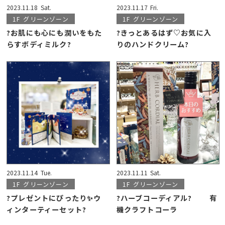
2023.11.18
Sat.
2023.11.17
Fri.
1F
グリーンゾーン
1F
グリーンゾーン
?お肌にも心にも潤いをもた
?️きっとあるはず♡お気に入
らすボディミルク?
りのハンドクリーム?
2023.11.14
Tue.
2023.11.11
Sat.
1F
グリーンゾーン
1F
グリーンゾーン
?プレゼントにぴったり✨ウ
?ハーブコーディアル? 有
ィンターティーセット?
機クラフトコーラ