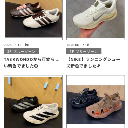
2026.06.18
Thu.
2026.06.12
Fri.
3F
ブルーゾーン
3F
ブルーゾーン
TAEKWONDOから可愛らし
【NIKE】ランニングシュー
い新色でました💞
ズ新色でました🎵