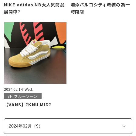
NIKE adidas NB大人気商品
浦添パルコシティ改装の為一
展開中?
時閉店
2024.02.14
Wed.
3F
ブルーゾーン
【VANS】?KNU MID?